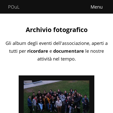
Home
POuL
About
Courses
Archivio fotografico
POuLimpiadi
Gli album degli eventi dell'associazione, aperti a
Posts
tutti per
ricordare
e
documentare
le nostre
attività nel tempo.